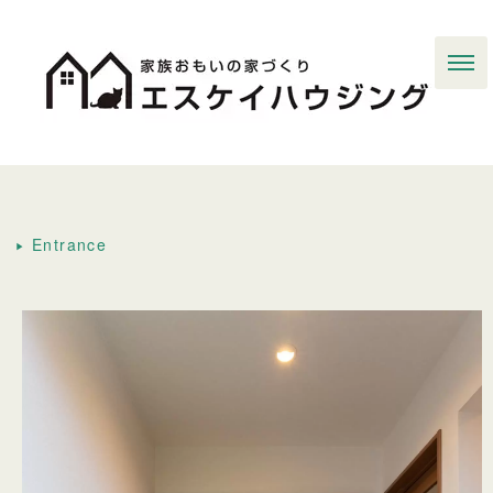
E
ntrance